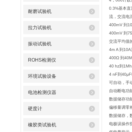
4，000计
0.3%基
耐磨试验机
流，交流电
400mV 到
拉力试验机
400mV 到
交流平均值的
振动试验机
4m A 到
400Ω 到
ROHS检测仪
40 hz到1
4 nF到4
环境试验设备
可自动，手
自动断电功
电池检测仪器
数据储存功
偏移量调零
硬度计
数据储存，
电极误操作
橡胶类试验机