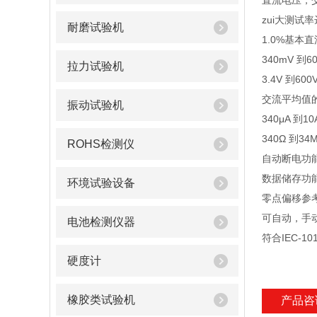
直流电压，
zui大测试率
耐磨试验机
1.0%基本
340mV 到
拉力试验机
3.4V 到
交流平均值的
振动试验机
340μA 
340Ω 到3
ROHS检测仪
自动断电功
数据储存功
环境试验设备
零点偏移参
可自动，手
电池检测仪器
符合IEC-1
硬度计
橡胶类试验机
产品咨