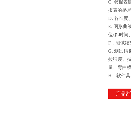
C. 双报
报表的格
D. 各长
E. 图形
位移-时间
F．测试结
G. 测试
拉强度、抗
量、弯曲
H
．软件具
产品咨