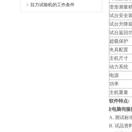
拉力试验机的工作条件
变形测量
试台安全
试台升降
试台返回
超载保护
夹具配置
主机尺寸
动力系统
电源
功率
主机重量
软件特点:
一.
全电脑伺服
A. 测试
B. 试品