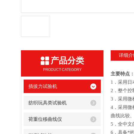
详细介
产品分类
PRODUCT CATEGORY
主要
特点
1
．
采用
日
插拔力试验机
2
．
整个控
3
．
采用微
纺织玩具类试验机
4
．
采用微
曲线比较
荷重位移曲线仪
5
．
全中文
6
．
具备*