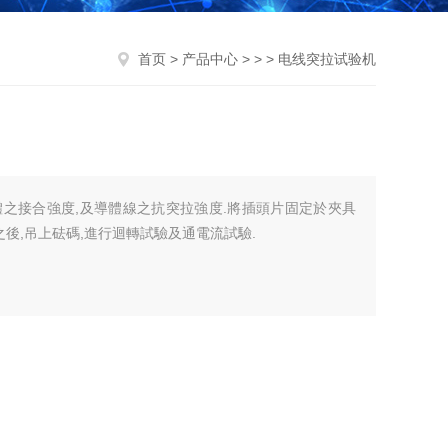
首页
>
产品中心
> > > 电线突拉试验机
之接合強度,及導體線之抗突拉強度.將插頭片固定於夾具
之後,吊上砝碼,進行迴轉試驗及通電流試驗.