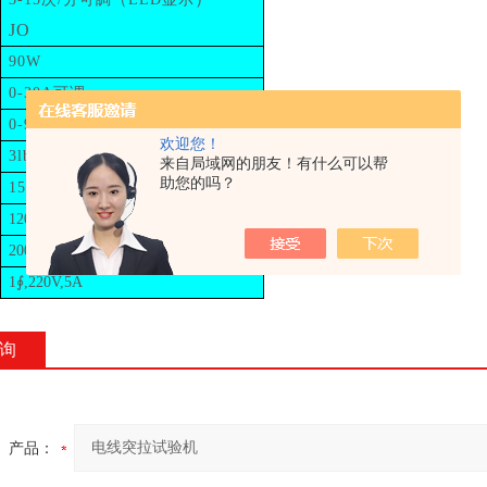
JO
90W
0-30A
可调
0-999999
可设定
欢迎您！
3lb*6
个
来自局域网的朋友！有什么可以帮
助您的吗？
15lb*6
个
1200（L）*500（D）*1600
（
H
）
mm
200kg
1
∮
,220V,5A
询
产品：