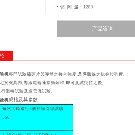
访 问 量：
1289
产品咨询
绍
验机
專門試驗插頭片與導體之接合強度
,
及導體線之抗突拉強度
.
定於夾具內
,
導線尾端連接衝錘桿
,
即可測試突拉之後
,
進行迴轉試驗及通電流試驗
.
规格及其参数：
验机
每次同時進行
6
個插頭引線試驗
360°
）
3-15
次
/
分可調
（LED
显示