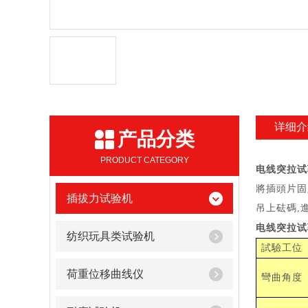
详细介
产品分类
PRODUCT CATEGORY
电线突拉试
將插頭片固
插拔力试验机
吊上砝碼
,
电线突拉试
纺织玩具类试验机
試驗工位
荷重位移曲线仪
彎曲角度