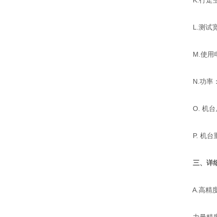
K.行走空
L.测试宽
M.使用电源:
N.功率：约
O. 机台尺寸
P. 机台重量
三、详
A.高精度美国