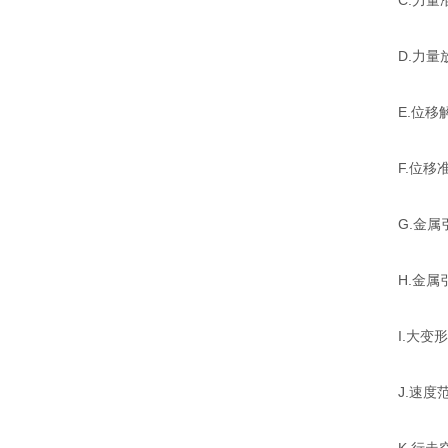
C.力量准确
D.力量放
E.位移解析
F.位移准确
G.金属引伸
H.金属引伸
I.大变形
J.速度范围