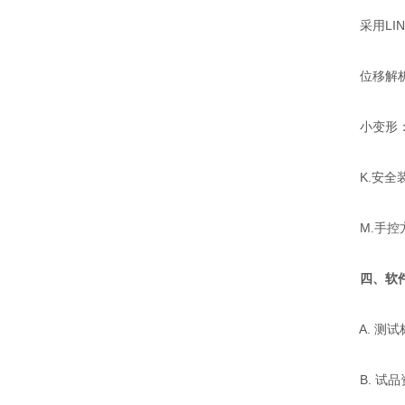
采用LINE
位移解析0
小变形：金属
K.安全装
M.手控方
四、软
A. 测试标
B. 试品