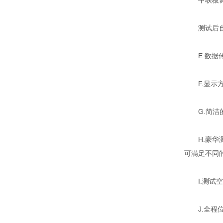
中联板调整
测试后自
E.数据传
F.显示方式
G.简洁的
H.豪华测
可满足不同
I.测试空间
J.全程位移