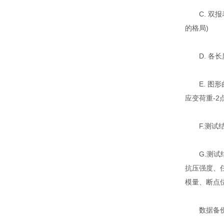
C. 双报
的格局)
D. 各长度
E. 图形曲
应变荷重-
F.测试结
G.测试结
抗压强度、
模量、断点
数据备份：