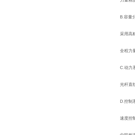
力量精度在
B.容量分段:
采用高精度24
全程力量zui
C.动力系
光杆直线
D.控制系统
速度控制范围0