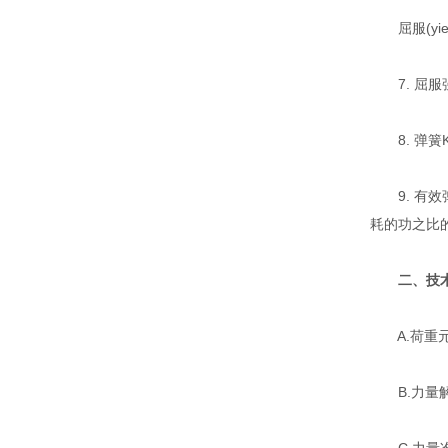
屈服(yi
7. 屈服
8. 弹簧
9. 有效
耗的功之比
二、技
A.荷重元：
B.力量解析