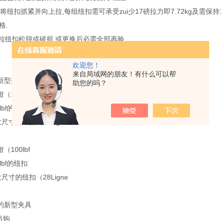
具,将纽扣抓紧并向上拉,每组纽扣需可承受zui少17磅拉力即7.72kg及需保
格.
一粒纽扣松脱或破损,或更换后必需全部再验.
欢迎您！
来自局域网的朋友！有什么可以帮
新型夹具
助您的吗？
100lbf
lbf的纽扣
尺寸的纽扣（28Ligne
100lbf
lbf的纽扣
尺寸的纽扣（28Ligne
的新型夹具
吊钩