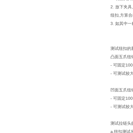
2. 放下夹
纽扣,方算合
3. 如其中
测试纽扣的
凸面五爪纽钳（
- 可固定100
- 可测试较大
凹面五爪纽钳（
- 可固定100
- 可测试较大
测试拉链头
a.纽扣测试