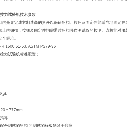
纽扣拉力试验机
技术参数
目的是界定成衣制造商的责任以保证钮扣、按钮及固定件能适当地固定在
衣上的钮扣，按钮及固定件均需通过钮扣强度测试仪的检测。该机能对服
安全标准。
 1500.51-53, ASTM PS79-96
纽扣拉力试验机
标准配置：
物夹具
220＊777mm
指导：
具,配合测试的纽扣,将测试的样板锁紧于底座