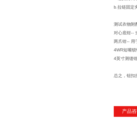
b.拉链固定
测试衣物附
对心底钳-
两爪钳--
4WR短嘴
4英寸测缝钳
总之，钮扣
产品咨