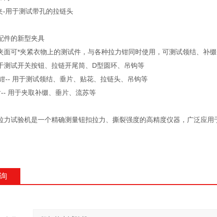
夹-用于测试带孔的拉链头
配件的新型夹具
- 夹面可*夹紧衣物上的测试件，与各种拉力钳同时使用，可测试领结、补
 用于测试开关按钮、拉链开尾筒、D型圆环、吊钩等
锁钳-- 用于测试领结、垂片、贴花、拉链头、吊钩等
-- 用于夹取补缀、垂片、流苏等
拉力试验机是一个精确测量钮扣拉力、撕裂强度的高精度仪器，广泛应用
询