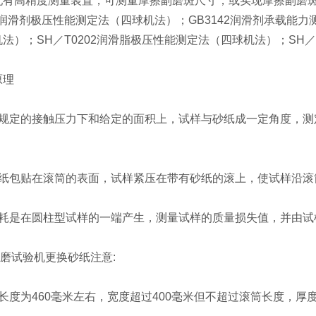
高精度测量装置，可测量摩擦副磨斑尺寸，或实现摩擦副磨斑
83润滑剂极压性能测定法（四球机法）；GB3142润滑剂承载能力
法）；SH／T0202润滑脂极压性能测定法（四球机法）；SH／
理
定的接触压力下和给定的面积上，试样与砂纸成一定角度，测
包贴在滚筒的表面，试样紧压在带有砂纸的滚上，使试样沿滚
是在圆柱型试样的一端产生，测量试样的质量损失值，并由试
磨试验机更换砂纸注意:
度为460毫米左右，宽度超过400毫米但不超过滚筒长度，厚