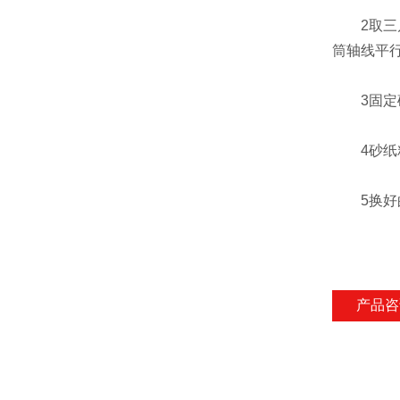
2取三片
筒轴线平
3固定砂
4砂纸粘
5换好的
产品咨