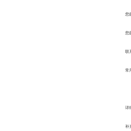
您
您
联
常
详
补