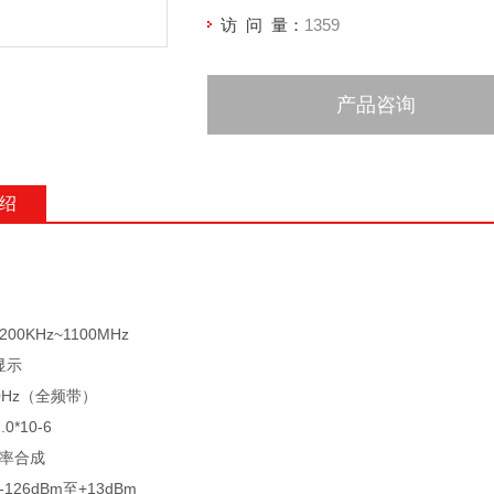
访 问 量：
1359
产品咨询
绍
00KHz~1100MHz
显示
0Hz（全频带）
0*10-6
频率合成
126dBm至+13dBm