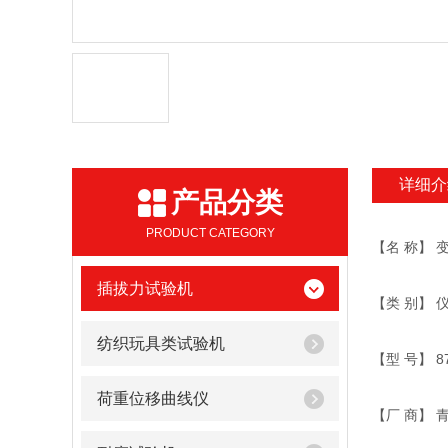
详细介
产品分类
PRODUCT CATEGORY
【名 称】 
插拔力试验机
【类 别】
纺织玩具类试验机
【型 号】 8
荷重位移曲线仪
【厂 商】 青