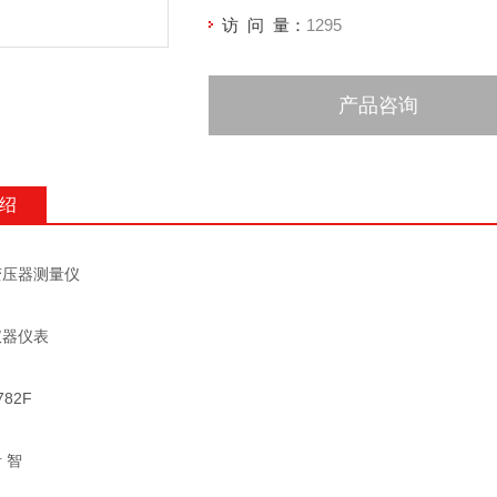
访 问 量：
1295
产品咨询
绍
变压器测量仪
 仪器仪表
782F
 智