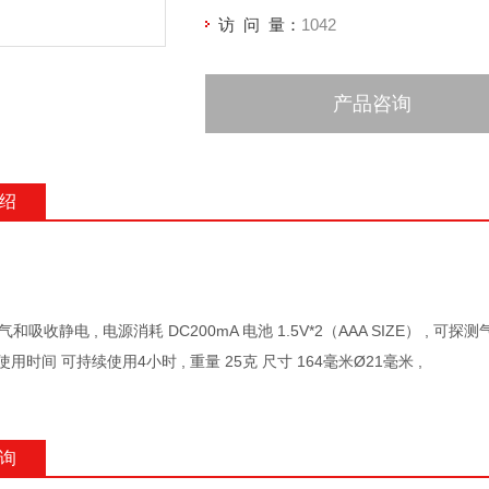
访 问 量：
1042
产品咨询
绍
和吸收静电 , 电源消耗 DC200mA 电池 1.5V*2（AAA SIZE） , 可
使用时间 可持续使用4小时 , 重量 25克 尺寸 164毫米Ø21毫米 ,
询