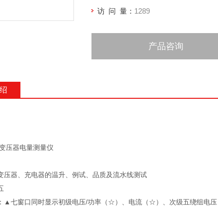
访 问 量：
1289
产品咨询
绍
电子变压器电量测量仪
变压器、充电器的温升、例试、品质及流水线测试
五
：▲七窗口同时显示初级电压/功率（☆）、电流（☆）、次级五绕组电压