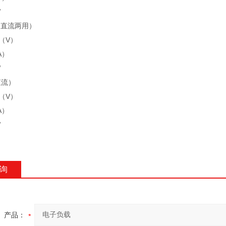
W
（交直流两用）
0（V）
A）
W
直流）
0（V）
A）
W
询
产品：