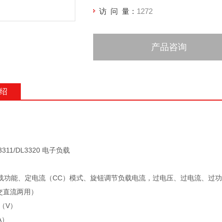
访 问 量：
1272
产品咨询
绍
L3311/DL3320 电子负载
载功能、定电流（CC）模式、旋钮调节负载电流，过电压、过电流、过
（交直流两用）
0（V）
A）