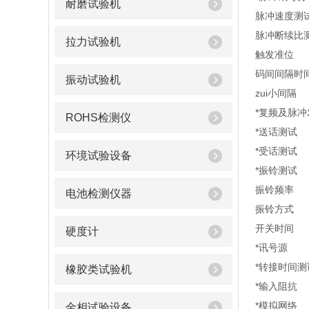
耐磨试验机
脉冲速度测
脉冲断续比
拉力试验机
触发准位
码间间隔时
振动试验机
zui小间隔
*复频及脉
ROHS检测仪
*送话测试
*受话测试
环境试验设备
*振铃测试
振铃频率
电池检测仪器
振铃方式
开关时间
硬度计
*讯号源
*转接时间测
橡胶类试验机
*输入阻抗
*模拟网络
金相试验设备