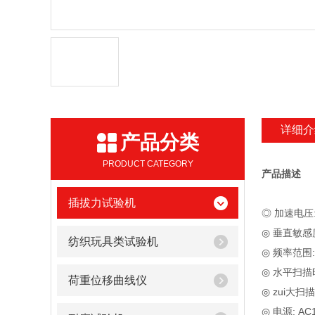
详细介
产品分类
PRODUCT CATEGORY
产品描述
插拔力试验机
◎ 加速电压:
◎ 垂直敏感度及
纺织玩具类试验机
◎ 频率范围:
◎ 水平扫描时间:
荷重位移曲线仪
◎ zui大扫描
◎ 电源: AC1