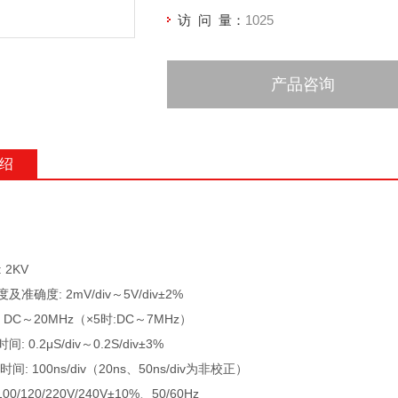
访 问 量：
1025
产品咨询
绍
 2KV
准确度: 2mV/div～5V/div±2%
 DC～20MHz（×5时:DC～7MHz）
 0.2μS/div～0.2S/div±3%
时间: 100ns/div（20ns、50ns/div为非校正）
00/120/220V/240V±10%、50/60Hz