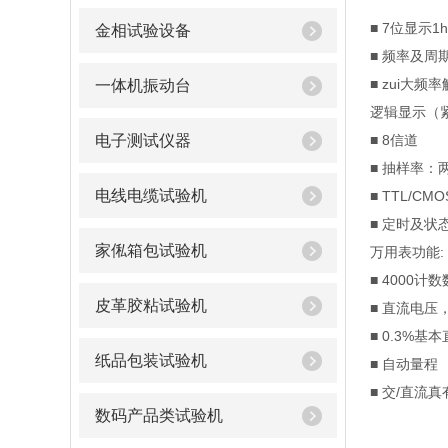
■ 7位显示1
金相试验设备
■ 频率及周
■ zui大频
一体机振动台
逻辑显示（紧
电子测试仪器
■ 8信道
■ 抽样率：
电线电缆试验机
■ TTL/C
■ 定时及状
家俬箱包试验机
万用表功能:
■ 4000
皮革胶粘试验机
■ 直流电
■ 0.3%基
纸品包装试验机
■ 自动量程
■ 交/直流
数码产品类试验机