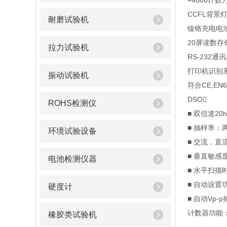
+4000计
CCFL背景灯
耐磨试验机
镍铬充电电
20屏读数存
拉力试验机
RS-232通
打印机识别系
振动试验机
符合CE,EN6
DSO
ROHS检测仪
■ 双信道20
■ 抽样率：
环境试验设备
■ 交流，直
■ 垂直敏感度：
电池检测仪器
■ 水平扫描时间
■ 自动设置
硬度计
■ 自动Vp-
计数器功能
橡胶类试验机