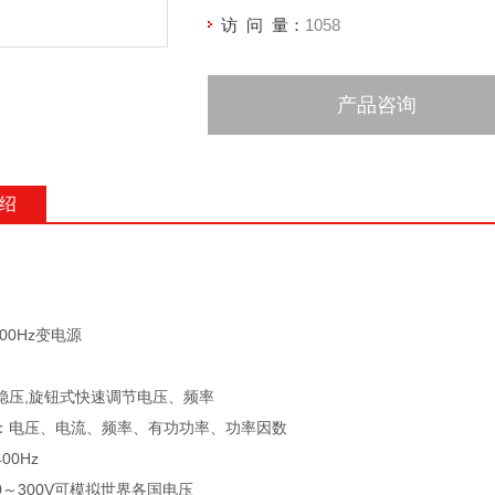
访 问 量：
1058
产品咨询
绍
00Hz变电源
：
稳压,旋钮式快速调节电压、频率
：电压、电流、频率、有功功率、功率因数
00Hz
～300V可模拟世界各国电压