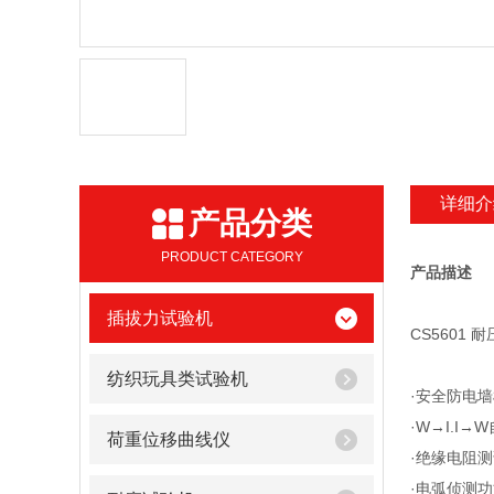
详细介
产品分类
PRODUCT CATEGORY
产品描述
插拔力试验机
CS5601
纺织玩具类试验机
·安全防电
·W→I.I→
荷重位移曲线仪
·绝缘电阻
·电弧侦测