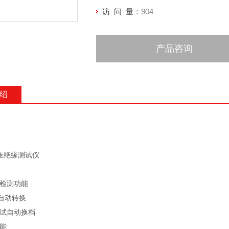
访 问 量：
904
产品咨询
绍
 耐压绝缘测试仪
墙检测功能
W自动转换
测试自动换档
功能