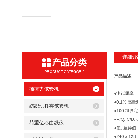
详细介
产品分类
PRODUCT CATEGORY
产品描述
插拔力试验机
●测试频率：12Hz
●0.1% 高
纺织玩具类试验机
●100 组
●R/Q, C/D,
荷重位移曲线仪
●值, 差异
●240 x 12