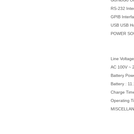
Go/NoGo Ou
RS-232 Inte
GPIB Interf
USB USB Hos
POWER SO
Line Voltag
AC 100V ~ 2
Battery Po
Battery : 11
Charge Tim
Operating Ti
MISCELLA