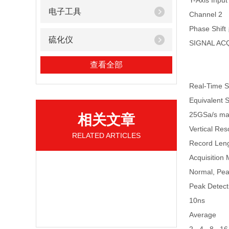
Y-Axis Input
电子工具
Channel 2
Phase Shift
硫化仪
SIGNAL AC
查看全部
Real-Time 
Equivalent 
25GSa/s m
相关文章
Vertical Reso
RELATED ARTICLES
Record Len
Acquisition
Normal, Pea
Peak Detect
10ns
Average