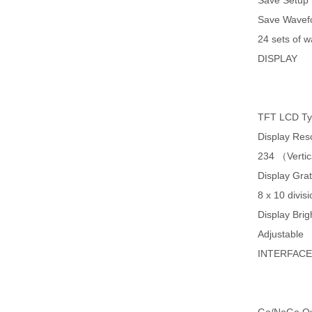
Save Setup 
Save Wavef
24 sets of 
DISPLAY
TFT LCD Typ
Display Reso
234 （Vertic
Display Grat
8 x 10 divis
Display Brig
Adjustable
INTERFACE