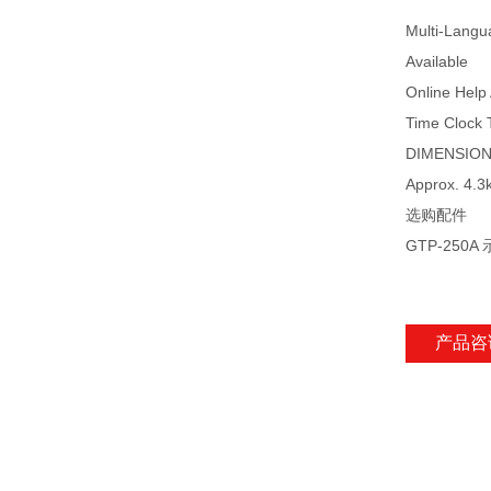
Multi-Lang
Available
Online Help 
Time Clock 
DIMENSION
Approx. 4.3
选购配件
GTP-250A 
产品咨