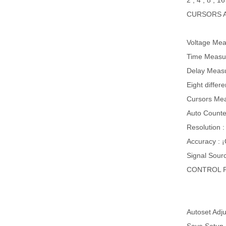
2 , 4 , 8 , 1
CURSORS 
Voltage Meas
Time Measure
Delay Meas
Eight diffe
Cursors Me
Auto Counte
Resolution : 
Accuracy : 
Signal Sourc
CONTROL 
Autoset Adju