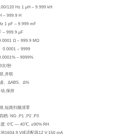
0/120 Hz 1 μH – 9.999 kH
H – 999.9 H
Hz 1 pF – 9.999 mF
F – 999.9 μF
.0001 Ω – 999.9 MΩ
001 – 9999
001% – 9999%
3次/秒
联,并联
读、ΔABS、Δ%
自动,保持
路,短路扫频清零
: NG ,P1 ,P2 ,P3
: 0℃ — 40℃, ≤90% RH
1604,9 V或适配器12 V,150 mA