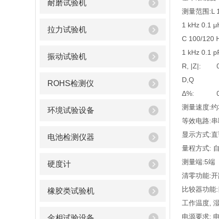
耐磨试验机
测量范围:L 10
1 kHz 0.1 μ
拉力试验机
C 100/120 
1 kHz 0.1 p
振动试验机
R, |Z|: 0
D,Q 0.0
ROHS检测仪
Δ%: 0.0
测量速度:约
环境试验设备
等效电路:串
显示方式:直
电池检测仪器
量程方式: 
测量端:5端
硬度计
清零功能:开
比较器功能:四档
橡胶类试验机
工作温度, 湿度
电源要求: 电池
金相试验设备