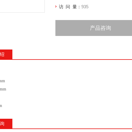
访 问 量：
935
产品咨询
绍
mm
0mm
m
询