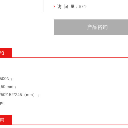
访 问 量：
874
产品咨询
绍
500N；
50 mm；
0*152*245（mm）；
gs。
询