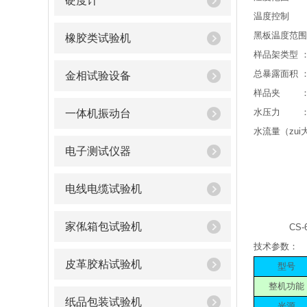
硬度计
温度控制 ：采
黑板温度范围：B
橡胶类试验机
样品架类型 
总暴露面积 ：≧
金相试验设备
样品夹 ：20
水压力 ：13
一体机振动台
水流量（zui
电子测试仪器
纯
湿度 ：
电线电缆试验机
样品喷淋 
样品架喷淋
家俬箱包试验机
CS-6灯管冷
技术参数：
皮革胶粘试验机
型号
整机功能
纸品包装试验机
光源