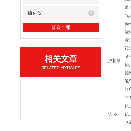
鼓
硫化仪
气
操
查看全部
运
程
设
分
相关文章
控制器
输
RELATED ARTICLES
控
通
打
附
供
供 水
供
水