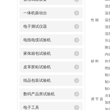
湿
一体机振动台
温
性 能
温
电子测试仪器
湿
湿
电线电缆试验机
升
降
家俬箱包试验机
内
材 料
外
皮革胶粘试验机
绝
制
纸品包装试验机
制
制
数码产品类试验机
冷
调 节 器
加
电子工具
加