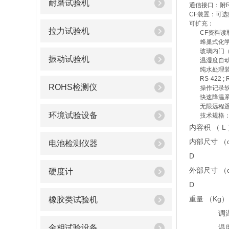
耐磨试验机
通信接口：附R
CF装置：可选
可扩充：
拉力试验机
CF资料读
蜂巢式化学
玻璃内门（
振动试验机
温湿度自动
纯水处理装
RS-422 ; R
ROHS检测仪
操作记录软
快速降温系
无限远程遥
环境试验设备
技术规格
内容积 （ L
内部尺寸 （c
电池检测仪器
D
外部尺寸 （c
硬度计
D
重量 （Kg）
橡胶类试验机
调
金相试验设备
温