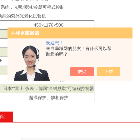
淋系统，光照/喷淋/冷凝可程式控制
全功能的紫外光老化试验机
寸
450×1170×500
500×1380×1480
欢迎您！
室温+10℃～+70℃
来自局域网的朋友！有什么可以帮
≥95%R.H
助您的吗？
力
75×150（mm）（标准型）
不锈钢板静电喷涂
SUS304不锈钢板
日本*“富士”仪表，德国“金钟默勒”可编程控制器
超温保护、缺相保护
询