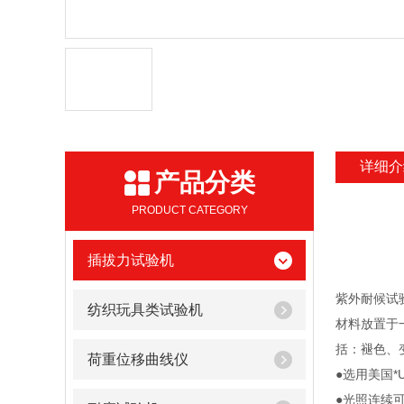
详细介
产品分类
PRODUCT CATEGORY
插拔力试验机
紫外耐候试
纺织玩具类试验机
材料放置于
括：褪色、
荷重位移曲线仪
●选用美国*U
●光照连续