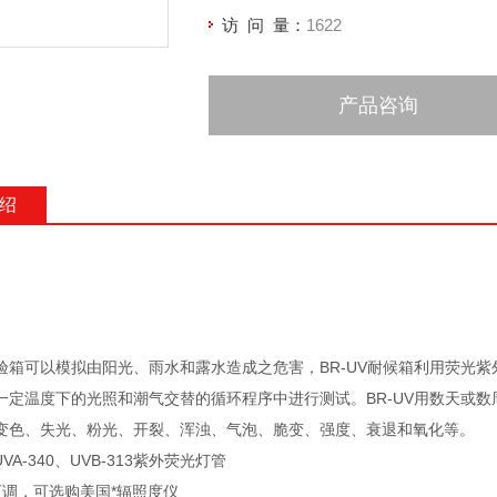
访 问 量：
1622
产品咨询
绍
验箱可以模拟由阳光、雨水和露水造成之危害，BR-UV耐候箱利用荧光
一定温度下的光照和潮气交替的循环程序中进行测试。BR-UV用数天或
变色、失光、粉光、开裂、浑浊、气泡、脆变、强度、衰退和氧化等。
VA-340、UVB-313紫外荧光灯管
可调，可选购美国*辐照度仪