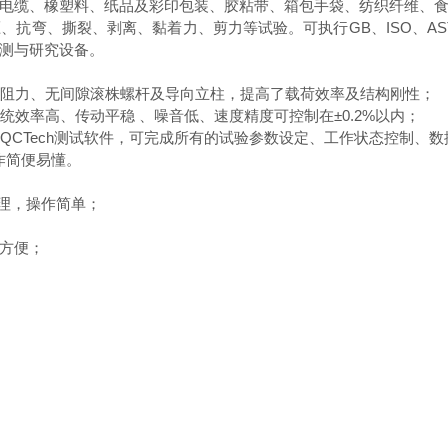
电缆、橡塑料、纸品及彩印包装、胶粘带、箱包手袋、纺织纤维、
抗弯、撕裂、剥离、黏着力、剪力等试验。可执行GB、ISO、ASTM
测与研究设备。
、低阻力、无间隙滚株螺杆及导向立柱，提高了载荷效率及结构刚性；
统效率高、传动平稳 、噪音低、速度精度可控制在±0.2%以内；
之QCTech测试软件，可完成所有的试验参数设定、工作状态控制、
作简便易懂。
处理，操作简单；
方便；