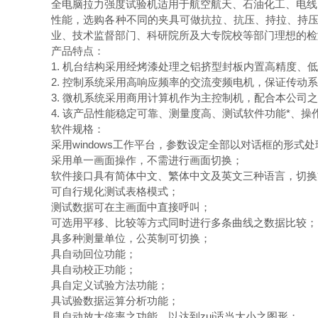
全电脑拉力强度试验机适用于航空航天、石油化工、电线
性能，选购各种不同的夹具可做抗拉、抗压、持拉、持压、
业、技术监督部门、科研院所及大专院校等部门理想的检
产品特点：
1. 机台结构采用经烤漆处理之铝挤型封板内置高精度
2. 控制系统采用高响应频率的交流变频电机，保证传动系
3. 微机系统采用商用计算机作为主控制机，配合本公司
4. 该产品性能稳定可靠、测量度高、测试软件功能*、操
软件规格：
采用windows工作平台，参数设定全部以对话框的形式
采用单一画面操作，不需进行画面切换；
软件接口具有简体中文、繁体中文及英文三种语言，切换
可自行规化测试表格模式；
测试数据可在主画面中直接呼叫；
可选用平移、比较等方式同时进行多条曲线之数据比较；
具多种测量单位，公英制可切换；
具自动回位功能；
具自动校正功能；
具自定义试验方法功能；
具试验数据运算分析功能；
具自动放大倍率之功能，以达到zui适当大小之图形；