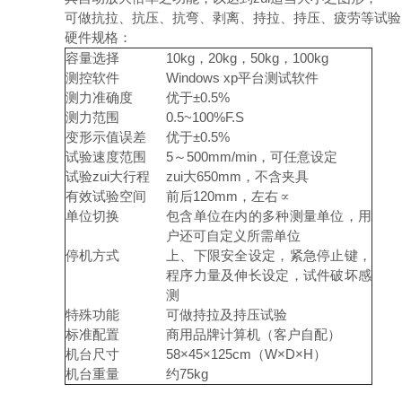
可做抗拉、抗压、抗弯、剥离、持拉、持压、疲劳等试验
硬件规格：
容量选择
10kg，20kg，50kg，100kg
测控软件
Windows xp平台测试软件
测力准确度
优于±0.5%
测力范围
0.5~100%F.S
变形示值误差
优于±0.5%
试验速度范围
5～500mm/min，可任意设定
试验zui大行程
zui大650mm，不含夹具
有效试验空间
前后120mm，左右∝
单位切换
包含单位在内的多种测量单位，用
户还可自定义所需单位
停机方式
上、下限安全设定，紧急停止键，
程序力量及伸长设定，试件破坏感
测
特殊功能
可做持拉及持压试验
标准配置
商用品牌计算机（客户自配）
机台尺寸
58×45×125cm（W×D×H）
机台重量
约75kg